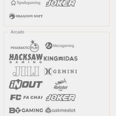
Arcade