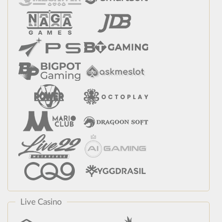
Live Casino