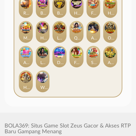
Rhino King
Bonanza Coins
Big Sevens Jackpot
Halloween Ghost
Fury Fighters
Hit Mahjong Wins
Mahjong Super Wins
Hidden City
Legacy of Midas
Quests of Olympus
Astro Luck
Olympus Legend
Amazing Soda Rush
Legend of Tarzan
Double Race
Fantastic Faries
Santa in the Summer
Ancient Stones
Holy Knight
Wolf Begins
BOLA369: Situs Game Slot Zeus Gacor & Akses RTP
Baru Gampang Menang