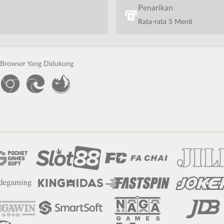
Penarikan
Rata-rata 5 Menit
Browser Yang Didukung