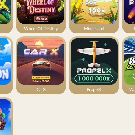
Wheel Of Destiny
MineIsland
CarX
PropelX
Wo