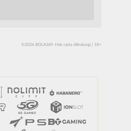
©2026 BOLA369. Hak cipta dilindungi | 18+