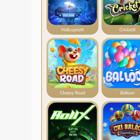
HelicopterX
CricketX
Cheesy Road
Balloon