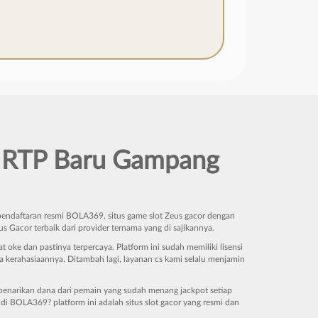
RTP
Baru
Gampang
pendaftaran resmi BOLA369, situs game slot Zeus gacor dengan
eus Gacor
terbaik dari provider ternama yang di sajikannya.
oke dan pastinya terpercaya. Platform ini sudah memiliki lisensi
aga kerahasiaannya. Ditambah lagi, layanan cs kami selalu menjamin
enarikan dana dari pemain yang sudah menang jackpot setiap
 BOLA369? platform ini adalah situs slot gacor yang resmi dan