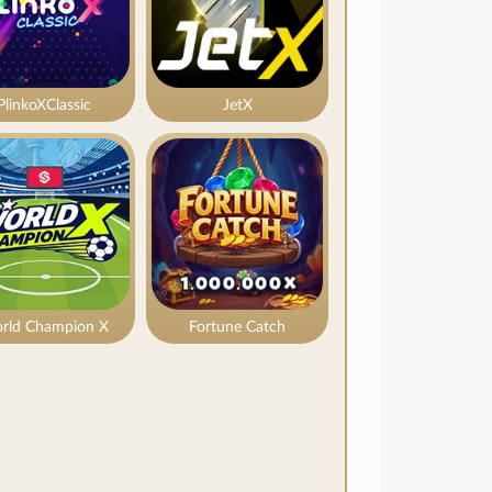
PlinkoXClassic
JetX
rld Champion X
Fortune Catch