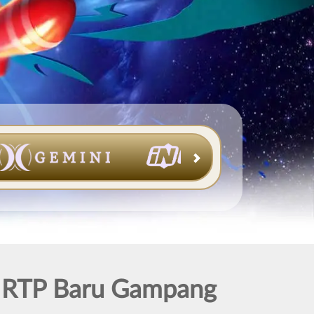
RTP
Baru
Gampang